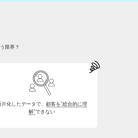
う限界？
断片化したデータで、
顧客を“総合的に理
解”
できない